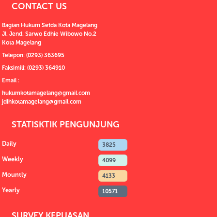
CONTACT US
Bagian Hukum Setda Kota Magelang
Jl. Jend. Sarwo Edhie Wibowo No.2
Kota Magelang
Telepon: (0293) 363695
Faksimili: (0293) 364910
Email :
hukumkotamagelang@gmail.com
jdihkotamagelang@gmail.com
STATISKTIK PENGUNJUNG
Daily
3825
Weekly
4099
Mountly
4133
Yearly
10571
SURVEY KEPUASAN